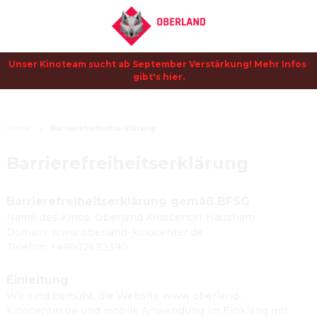
Unser Kinoteam sucht ab September Verstärkung! Mehr Infos 
gibt's hier.
Home
Barrierefreiheitserklärung
Barrierefreiheitserklärung
Barrierefreiheitserklärung gemäß BFSG
Name des Kinos: Oberland Kinocenter Hausham
Domain: www.oberland-kinocenter.de
Telefon: +49802693390
Einleitung
Wir sind bemüht, die Website www.oberland-
kinocenter.de und mobile Anwendung im Einklang mit