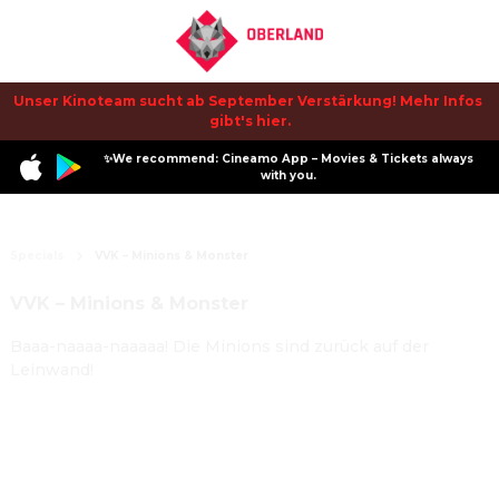
Unser Kinoteam sucht ab September Verstärkung! Mehr Infos 
gibt's hier.
✨We recommend: Cineamo App – Movies & Tickets always
with you.
Specials
VVK – Minions & Monster
VVK – Minions & Monster
Baaa-naaaa-naaaaa! Die Minions sind zurück auf der
Leinwand!